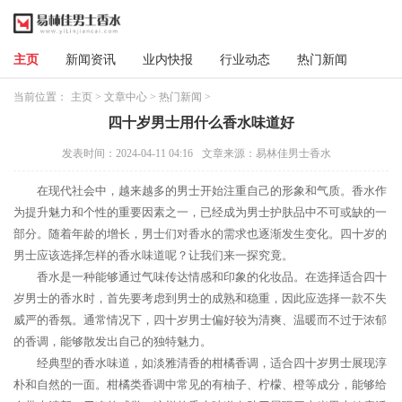
主页
新闻资讯
业内快报
行业动态
热门新闻
当前位置：
主页
>
文章中心
>
热门新闻
>
四十岁男士用什么香水味道好
发表时间：2024-04-11 04:16
文章来源：易林佳男士香水
在现代社会中，越来越多的男士开始注重自己的形象和气质。香水作
为提升魅力和个性的重要因素之一，已经成为男士护肤品中不可或缺的一
部分。随着年龄的增长，男士们对香水的需求也逐渐发生变化。四十岁的
男士应该选择怎样的香水味道呢？让我们来一探究竟。
香水是一种能够通过气味传达情感和印象的化妆品。在选择适合四十
岁男士的香水时，首先要考虑到男士的成熟和稳重，因此应选择一款不失
威严的香氛。通常情况下，四十岁男士偏好较为清爽、温暖而不过于浓郁
的香调，能够散发出自己的独特魅力。
经典型的香水味道，如淡雅清香的柑橘香调，适合四十岁男士展现淳
朴和自然的一面。柑橘类香调中常见的有柚子、柠檬、橙等成分，能够给