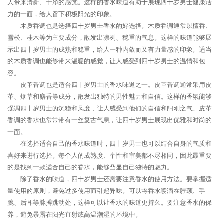
人带来清新、干净的感觉。这样的香水味道有助于展现四十岁男士健康活
力的一面，给人留下积极阳光的印象。
木质香调也是选择四十岁男士香水的好选择。木质香调通常以檀香、
雪松、桂木等为主要成分，散发出凛冽、稳重的气息。这样的味道能够展
示出四十岁男士的成熟和稳重，给人一种内敛而又有力量感的印象。适当
的木质香调也能够带来温暖的感觉，让人感受到四十岁男士的温情和包
容。
皮革香调也是适合四十岁男士的香水味道之一。皮革香调通常采用皮
革、烟草和麝香等成分，散发出独特的男性魅力和自信。这样的香氛能够
强调四十岁男士的沉稳和风度，让人感受到他们的自信和阳刚之气。皮革
香调的香水也常常带有一丝复古气息，让四十岁男士展现出优雅和时尚的
一面。
在选择适合自己的香水味道时，四十岁男士也可以结合自身的气质和
喜好来进行选择。每个人的成熟度、个性和审美都不尽相同，因此最重要
的是找到一款适合自己的香水，能够凸显自己独特的魅力。
除了香水的味道，四十岁男士还需要注意香水的使用方法。要掌握适
量使用的原则，避免过多使用而引起异味。可以将香水喷洒在脖颈、手
腕、后耳等脉搏跳动处，这样可以让香水的味道更持久。要注意香水的保
养，避免暴露在阳光直射或高温潮湿的环境中。