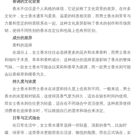
香调的文化背景
香水不仅仅是个人风格的体现，它还反映了文化背景的差异。在许多
文化中，女士香水通常与柔美、温柔的特质相关联，而男士香水则常常与
力量和坚定的特质联系在一起。这种文化差异影响了香水的创作和市场营
销，使得不同性别的香水在定位和包装上也有所区别。
成分的差异
香料的选择
在成分上，女士香水往往会选择更多的花卉和水果香料，而男士香水
则倾向于木质、草本和香料成分。这种成分的选择直接影响了香水的整体
气味。一款女士香水可能会以茉莉和香草为基调，而一款男士香水则可能
会以香根草和檀香为主。
持久度与浓度
女士香水和男士香水在浓度和持久度上也有所不同。一般来说，男士
香水的浓度相对较高，这使得其香气更为持久，适合在较长时间内使用。
而女士香水则往往更为轻盈，适合在不同场合中灵活使用。这种差异使得
消费者在选择香水时，可以根据自己的需求和场合来决定。
日常与正式场合
在日常生活中，女士香水通常选择一些轻盈、清新的香气，比如柠
檬、绿茶等，这类香水更能营造出活泼、愉悦的氛围。而在正式场合，女