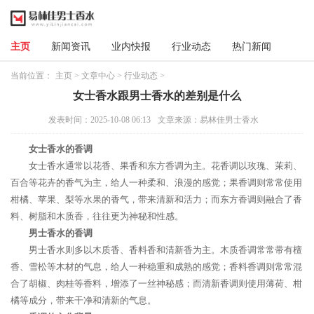
主页
新闻资讯
业内快报
行业动态
热门新闻
当前位置：
主页
>
文章中心
>
行业动态
>
女士香水跟男士香水的差别是什么
发表时间：2025-10-08 06:13
文章来源：易林佳男士香水
女士香水的香调
女士香水通常以花香、果香和东方香调为主。花香调以玫瑰、茉莉、
百合等花卉的香气为主，给人一种柔和、浪漫的感觉；果香调则常常使用
柑橘、苹果、梨等水果的香气，带来清新和活力；而东方香调则融合了香
料、树脂和木质香，往往更为神秘和性感。
男士香水的香调
男士香水则多以木质香、香料香和清新香为主。木质香调常常带有檀
香、雪松等木材的气息，给人一种稳重和成熟的感觉；香料香调则常常混
合了胡椒、肉桂等香料，增添了一丝神秘感；而清新香调则使用薄荷、柑
橘等成分，带来干净和清新的气息。