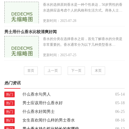
香水的选择原则香水是一种个性表达，50岁男性的香
水选择应该考虑个人的风格和生活方式。商务人士可
能需要一款沉稳的香水，而喜欢户外活动的人则可以
更新时间：2025-07-28
选择清新的气息。场合适宜不
男士用什么香水比较清爽好闻
香水的分类在选择香水之前，首先了解香水的分类是
非常重要的。香水通常分为以下几种类型香水
（Parfum）：香味浓度最高，持久性最强，通常在
更新时间：2025-07-25
20%至30%之间，适合重要场合使用。淡香
首页
上一页
下一页
末页
热门资讯
什么香水勾男人
05-14
热门
男士应该用什么香水好
05-18
热门
什么香水好闻男士
06-25
热门
女生喜欢闻什么样的男士香水
08-16
热门
男士香水持久性比较长的有哪些
09-12