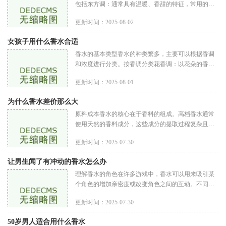
包括东方调：通常具有温暖、香甜的特征，常用的成
分包括香料、香草和木质香。适合晚上或冬季使用。
更新时间：2025-08-02
木质调：这类香水的香气深
女孩子用什么香水合适
香水的基本类型香水的种类繁多，主要可以根据香调
和浓度进行分类。按香调分类花香调：以花朵的香气
为主，如玫瑰、茉莉、牡丹等，甜美而浪漫，适合年
更新时间：2025-08-01
轻女孩和初恋的感觉。果香
为什么香水差价那么大
原料成本香水的核心在于香料的组成。高档香水通常
使用天然的香料成分，这些成分的提取过程复杂且成
本较高。某些天然香料如玫瑰精油、香根草等的提
更新时间：2025-07-30
取，需要大量的原材料，且其
让男生闻了有冲动的香水怎么办
理解香水的角色在许多游戏中，香水可以用来吸引某
个角色的增加亲密度或改变角色之间的互动。不同的
香水会产生不同的效果，而让男生闻了有冲动的香水
更新时间：2025-07-30
通常意味着游戏中的角色会
50岁男人适合用什么香水