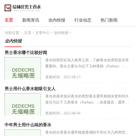
主页
新闻资讯
业内快报
行业动态
热门新闻
当前位置：
主页
>
文章中心
>
业内快报
>
业内快报
男士香水哪个比较好闻
香水的类型在深入推荐之前，了解香水的类型是非常
重要的。香水主要分为以下几种香精（Parfum）：香
精是香水中香料浓度最高的，通常在20%至40%之间。
更新时间：2025-08-13
持久度极佳，适合特别的场合。
男士用什么香水能吸引女人
香水的基本知识香水的类型香水通常根据浓度和持久
度分为以下几类香水（Parfum）：浓度最高，通常在
20%-30%之间，香气持久，适合特殊场合使用。淡香
更新时间：2025-08-04
水（Eau de Parfum，EDP）：浓度在15
中年男士用什么味的香水
香水的分类香水通常根据香调的不同分为几种类型，