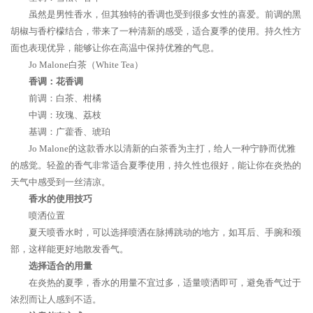
虽然是男性香水，但其独特的香调也受到很多女性的喜爱。前调的黑
胡椒与香柠檬结合，带来了一种清新的感受，适合夏季的使用。持久性方
面也表现优异，能够让你在高温中保持优雅的气息。
Jo Malone白茶（White Tea）
香调：花香调
前调：白茶、柑橘
中调：玫瑰、荔枝
基调：广藿香、琥珀
Jo Malone的这款香水以清新的白茶香为主打，给人一种宁静而优雅
的感觉。轻盈的香气非常适合夏季使用，持久性也很好，能让你在炎热的
天气中感受到一丝清凉。
香水的使用技巧
喷洒位置
夏天喷香水时，可以选择喷洒在脉搏跳动的地方，如耳后、手腕和颈
部，这样能更好地散发香气。
选择适合的用量
在炎热的夏季，香水的用量不宜过多，适量喷洒即可，避免香气过于
浓烈而让人感到不适。