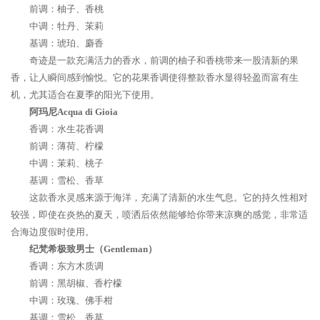
前调：柚子、香桃
中调：牡丹、茉莉
基调：琥珀、麝香
奇迹是一款充满活力的香水，前调的柚子和香桃带来一股清新的果
香，让人瞬间感到愉悦。它的花果香调使得整款香水显得轻盈而富有生
机，尤其适合在夏季的阳光下使用。
阿玛尼Acqua di Gioia
香调：水生花香调
前调：薄荷、柠檬
中调：茉莉、桃子
基调：雪松、香草
这款香水灵感来源于海洋，充满了清新的水生气息。它的持久性相对
较强，即使在炎热的夏天，喷洒后依然能够给你带来凉爽的感觉，非常适
合海边度假时使用。
纪梵希极致男士（Gentleman）
香调：东方木质调
前调：黑胡椒、香柠檬
中调：玫瑰、佛手柑
基调：雪松、香草