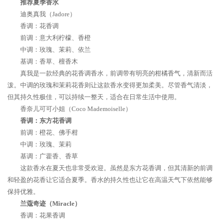
推荐夏季香水
迪奥真我（Jadore）
香调：花香调
前调：意大利柠檬、香橙
中调：玫瑰、茉莉、依兰
基调：香草、檀香木
真我是一款经典的花香调香水，前调带有明亮的柑橘香气，清新而活
泼。中调的玫瑰和茉莉花香则让这款香水变得更加柔美。尽管香气清淡，
但其持久性极佳，可以持续一整天，适合在日常生活中使用。
香奈儿可可小姐（Coco Mademoiselle）
香调：东方花香调
前调：橙花、佛手柑
中调：玫瑰、茉莉
基调：广藿香、香草
这款香水在夏天也非常受欢迎。虽然是东方花香调，但其清新的前调
和轻盈的花香让它适合夏季。香水的持久性也让它在高温天气下依然能够
保持优雅。
兰蔻奇迹（Miracle）
香调：花果香调